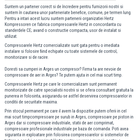
Suntem un partener corect si de încredere pentru furnizorii nostri si
suntem în cautarea unor parteneriate benefice, comune, pe termen lung.
Pentru a intari acest lucru suntem partenerii organizatiei Hertz
Kompressoren ce fabrica compresoarele Hertz in concordanta cu
standerdele CE; avand o constructie compacta, usor de instalat si
utilizat.
Compresoarele Hertz comercializate sunt gata pentru o imediata
instalare si folosire fiind echipate cu toate sistemele de control,
monitorizare si de racire.
Doresti sa cumperi in Arges un compresor? Firma ta are nevoie de
compresoare de aer in Arges?
Te putem ajuta in cel mai scurt timp.
Compresoarele Hertz pe care le comercializam sunt permanent
monitorizate de catre specialistii nostrii si se ofera consultant gratuita la
punerea in folosinta, asigurandu-se astfel deservirea compresoarelor in
conditii de securitate maxima.
Prin stocul permanent pe care il avem la dispozitie putem oferii in cel
mai scurt timpcompresoare pe surub in Arges, compresoare pe piston in
Arges dar si compresoare industriale, statii de aer comprimat,
compresoare profesionale industriale pe baza de comanda. Poti avea
siguranta in exploatare prin folosirea compresoarelor si sistemelor de