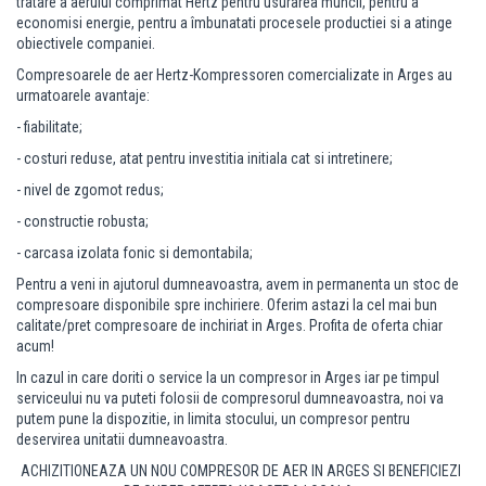
tratare a aerului comprimat Hertz pentru usurarea muncii, pentru a
economisi energie, pentru a îmbunatati procesele productiei si a atinge
obiectivele companiei.
Compresoarele de aer Hertz-Kompressoren comercializate in Arges au
urmatoarele avantaje:
- fiabilitate;
- costuri reduse, atat pentru investitia initiala cat si intretinere;
- nivel de zgomot redus;
- constructie robusta;
- carcasa izolata fonic si demontabila;
Pentru a veni in ajutorul dumneavoastra, avem in permanenta un stoc de
compresoare disponibile spre inchiriere. Oferim astazi la cel mai bun
calitate/pret compresoare de inchiriat in Arges.
Profita de oferta chiar
acum!
In cazul in care doriti o service la un compresor in Arges iar pe timpul
serviceului nu va puteti folosii de compresorul dumneavoastra, noi va
putem pune la dispozitie, in limita stocului, un compresor pentru
deservirea unitatii dumneavoastra.
ACHIZITIONEAZA UN NOU COMPRESOR DE AER IN ARGES SI BENEFICIEZI