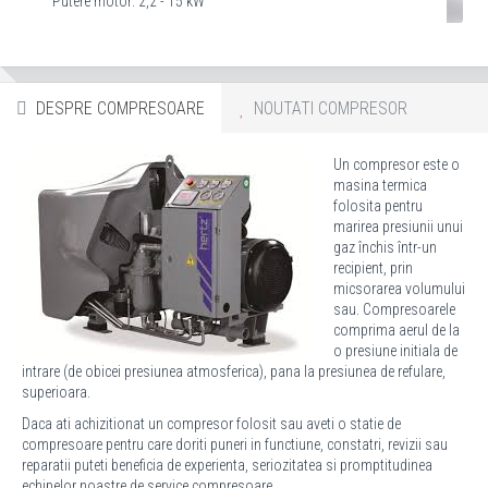
Putere motor: 2,2 - 15 kW
DESPRE COMPRESOARE
NOUTATI COMPRESOR
Un compresor este o
masina termica
folosita pentru
marirea presiunii unui
gaz închis într-un
recipient, prin
micsorarea volumului
sau. Compresoarele
comprima aerul de la
o presiune initiala de
intrare (de obicei presiunea atmosferica), pana la presiunea de refulare,
superioara.
Daca ati achizitionat un compresor folosit sau aveti o statie de
compresoare pentru care doriti puneri in functiune, constatri, revizii sau
reparatii puteti beneficia de experienta, seriozitatea si promptitudinea
echipelor noastre de service compresoare.